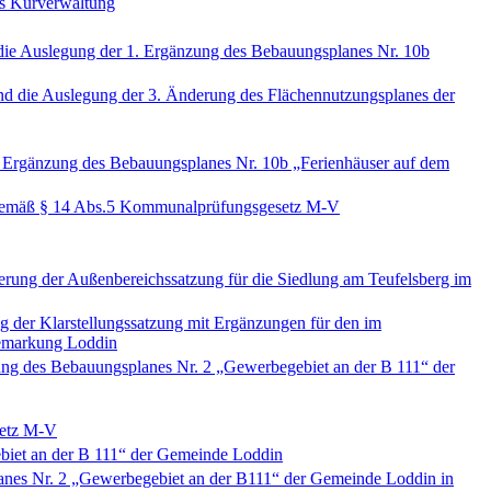
es Kurverwaltung
e Auslegung der 1. Ergänzung des Bebauungsplanes Nr. 10b
die Auslegung der 3. Änderung des Flächennutzungsplanes der
Ergänzung des Bebauungsplanes Nr. 10b „Ferienhäuser auf dem
 gemäß § 14 Abs.5 Kommunalprüfungsgesetz M-V
ung der Außenbereichssatzung für die Siedlung am Teufelsberg im
der Klarstellungssatzung mit Ergänzungen für den im
Gemarkung Loddin
ng des Bebauungsplanes Nr. 2 „Gewerbegebiet an der B 111“ der
setz M-V
biet an der B 111“ der Gemeinde Loddin
planes Nr. 2 „Gewerbegebiet an der B111“ der Gemeinde Loddin in