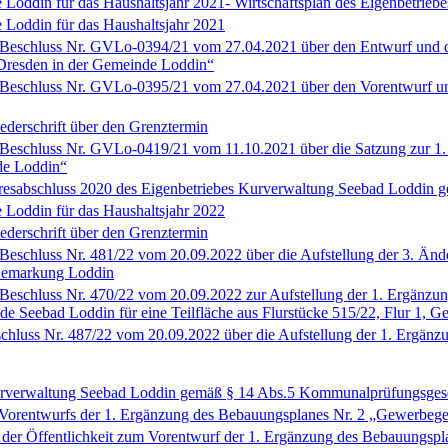
oddin für das Haushaltsjahr 2021- Wirtschaftsplan des Eigenbetrieb
Loddin für das Haushaltsjahr 2021
schluss Nr. GVLo-0394/21 vom 27.04.2021 über den Entwurf und di
Dresden in der Gemeinde Loddin“
schluss Nr. GVLo-0395/21 vom 27.04.2021 über den Vorentwurf und 
derschrift über den Grenztermin
schluss Nr. GVLo-0419/21 vom 11.10.2021 über die Satzung zur 1. 
de Loddin“
resabschluss 2020 des Eigenbetriebes Kurverwaltung Seebad Loddin
Loddin für das Haushaltsjahr 2022
derschrift über den Grenztermin
chluss Nr. 481/22 vom 20.09.2022 über die Aufstellung der 3. Änder
, Gemarkung Loddin
chluss Nr. 470/22 vom 20.09.2022 zur Aufstellung der 1. Ergänzung 
 Seebad Loddin für eine Teilfläche aus Flurstücke 515/22, Flur 1, 
luss Nr. 487/22 vom 20.09.2022 über die Aufstellung der 1. Ergänzu
 Kurverwaltung Seebad Loddin gemäß § 14 Abs.5 Kommunalprüfungsge
 Vorentwurfs der 1. Ergänzung des Bebauungsplanes Nr. 2 „Gewerbege
ung der Öffentlichkeit zum Vorentwurf der 1. Ergänzung des Bebauungs