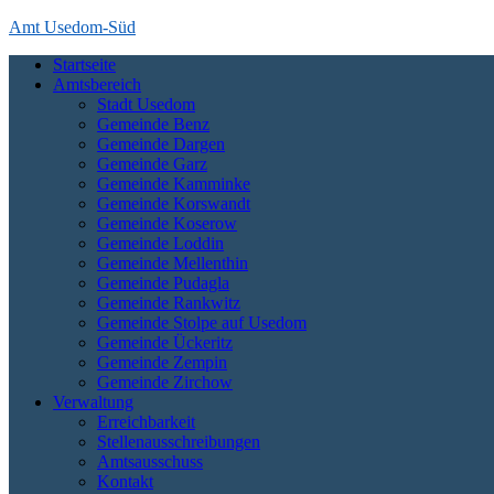
Skip
Amt Usedom-Süd
to
Startseite
content
Das Amt Usedom-Süd ist die Verwaltung für einen großen Bereich a
Amtsbereich
die Zecheriner Brücke im Süden der Insel.
Stadt Usedom
Gemeinde Benz
Gemeinde Dargen
Gemeinde Garz
Gemeinde Kamminke
Gemeinde Korswandt
Gemeinde Koserow
Gemeinde Loddin
Gemeinde Mellenthin
Gemeinde Pudagla
Gemeinde Rankwitz
Gemeinde Stolpe auf Usedom
Gemeinde Ückeritz
Gemeinde Zempin
Gemeinde Zirchow
Verwaltung
Erreichbarkeit
Stellenausschreibungen
Amtsausschuss
Kontakt