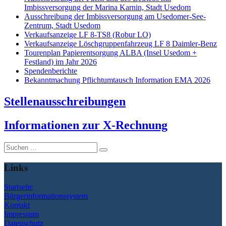
Imbissversorgung der Marina Karnin, Stadt Usedom
Ausschreibung der Imbissversorgung am Usedomer-See-
Zentrum, Stadt Usedom
Verkaufsanzeige LF 8-TS8 (Robur LO)
Verkaufsanzeige Löschgruppenfahrzeug LF 8 Daimler-Benz
Tourenplan Papierentsorgung ALBA (Insel Usedom +
Festland) im Jahr 2026
Spendenberichte
Bekanntmachung Pflichtumtausch Information EMA 2026
Stellenausschreibungen
I
nformationen zur X-Rechnung
Suche
nach:
Links
Startseite
Bürgerinformationssystem
Kontakt
Impressum
Datenschutz