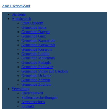
Skip
Amt Usedom-Süd
to
Startseite
content
Das Amt Usedom-Süd ist die Verwaltung für einen großen Bereich
Amtsbereich
auf der Insel Usedom. Es erstreckt sich vom Seebad Zempin im
Stadt Usedom
Nordwesten bis an die polnische Grenze bei Garz und Kamminke im
Gemeinde Benz
Osten und die Zecheriner Brücke im Süden der Insel.
Gemeinde Dargen
Gemeinde Garz
Gemeinde Kamminke
Gemeinde Korswandt
Gemeinde Koserow
Gemeinde Loddin
Gemeinde Mellenthin
Gemeinde Pudagla
Gemeinde Rankwitz
Gemeinde Stolpe auf Usedom
Gemeinde Ückeritz
Gemeinde Zempin
Gemeinde Zirchow
Verwaltung
Erreichbarkeit
Stellenausschreibungen
Amtsausschuss
Kontakt